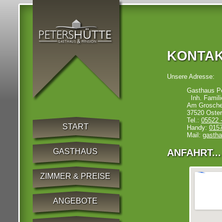
KONTAK
Unsere Adresse:
Gasthaus Pe
Inh. Famili
Am Grosche
37520 Oste
Tel.:
05522 
START
Handy:
0157
Mail:
gastha
ANFAHRT...
GASTHAUS
ZIMMER & PREISE
ANGEBOTE